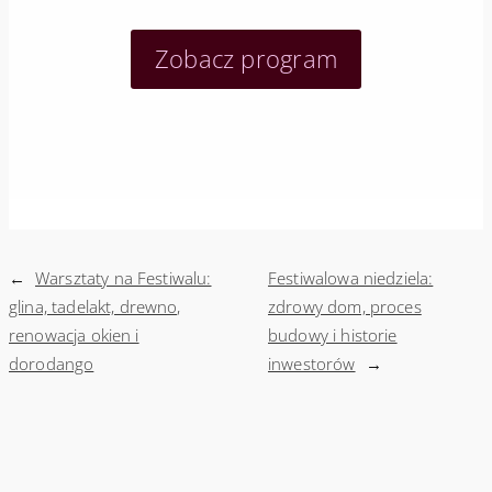
Zobacz program
←
Warsztaty na Festiwalu:
Festiwalowa niedziela:
glina, tadelakt, drewno,
zdrowy dom, proces
renowacja okien i
budowy i historie
dorodango
inwestorów
→